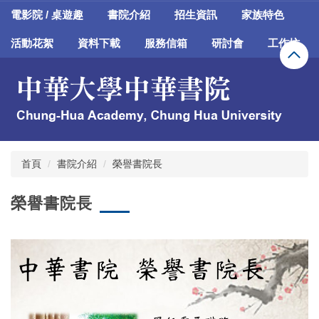
跳
電影院 / 桌遊趣
書院介紹
招生資訊
家族特色
到
主
活動花絮
資料下載
服務信箱
研討會
工作坊
要
內
容
區
首頁
書院介紹
榮譽書院長
榮譽書院長